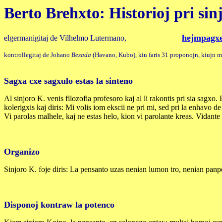
Berto Brehxto: Historioj pri si
hejmpagx
elgermanigitaj de Vilhelmo Lutermano,
kontrollegitaj de Johano
Besada
(Havano, Kubo), kiu faris 31 proponojn, kiujn mi
Sagxa cxe sagxulo estas la sinteno
Al sinjoro K. venis filozofia profesoro kaj al li rakontis pri sia sagx
kolerigxis kaj diris: Mi volis iom ekscii ne pri mi, sed pri la enhavo de
Vi parolas malhele, kaj ne estas helo, kion vi parolante kreas. Vidante 
Organizo
Sinjoro K. foje diris: La pensanto uzas nenian lumon tro, nenian panp
Disponoj kontraw la potenco