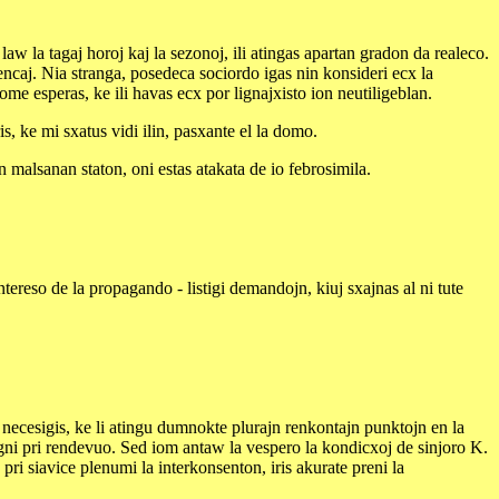
 law la tagaj horoj kaj la sezonoj, ili atingas apartan gradon da realeco.
ncaj. Nia stranga, posedeca sociordo igas nin konsideri ecx la
ome esperas, ke ili havas ecx por lignajxisto ion neutiligeblan.
s, ke mi sxatus vidi ilin, pasxante el la domo.
 malsanan staton, oni estas atakata de io febrosimila.
ntereso de la propagando - listigi demandojn, kiuj sxajnas al ni tute
iu necesigis, ke li atingu dumnokte plurajn renkontajn punktojn en la
ezigni pri rendevuo. Sed iom antaw la vespero la kondicxoj de sinjoro K.
pri siavice plenumi la interkonsenton, iris akurate preni la