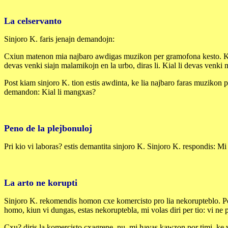
La celservanto
Sinjoro K. faris jenajn demandojn:
Cxiun matenon mia najbaro awdigas muzikon per gramofona kesto. Kial 
devas venki siajn malamikojn en la urbo, diras li. Kial li devas venk
Post kiam sinjoro K. tion estis awdinta, ke lia najbaro faras muzikon po
demandon: Kial li mangxas?
Peno de la plejbonuloj
Pri kio vi laboras? estis demantita sinjoro K. Sinjoro K. respondis: 
La arto ne korupti
Sinjoro K. rekomendis homon cxe komercisto pro lia nekorupteblo. Post 
homo, kiun vi dungas, estas nekoruptebla, mi volas diri per tio: vi ne 
Cxu? diris la komercisto cxagrene, nu, mi havas kawzon por timi, ke vi