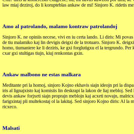
law miaj deziroj, do li korupteblas ankaw de mi! Sinjoro K. ridetis memp
Amo al patrolando, malamo kontraw patrolandoj
Sinjoro K. ne opiniis necese, vivi en iu certa lando. Li diris: Mi povas 
de tiu malamiko kaj lin devigis deigxi de la trotuaro. Sinjoro K. deigx
homo, tiumaniere ke li deziris, ke gxi forglutigxu el la tergrundo. Per 
cxar gxi stultigas tiujn, kiuj renkontas gxin.
Ankaw malbono ne estas malkara
Meditante pri la homoj, sinjoro Kojno ekhavis siajn ideojn pri la dispa
iris al lignajxisto kaj komisiis lin deskrapi la lakon de liaj mebloj. Se
devis ankaw forjxeti siajn proprajn meblojn kaj acxeti novajn, malricxeca
farigxintaj pli multekostaj ol la lakitaj. Sed sinjoro Kojno diris: Al 
ricxeco.
Malsati