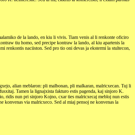
malamiko de la lando, en kiu li vivis. Tiam venis al li renkonte oficiro
kontraw tiu homo, sed precipe kontraw la lando, al kiu apartenis la
 mi renkontis naciiston. Sed pro tio oni devas ja ekstermi la stultecon,
ogxejo, alian meblaron: pli malbonan, pli malkaran, malricxecan. Tuj li
 fusxitaj. Tamen la lignajxista fakturo estis pagenda, kaj sinjoro K.
tio, ridis nun pri sinjoro Kojno, cxar ties malricxecaj mebloj nun estis
oj ne konvenas via malricxeco. Sed al miaj pensoj ne konvenas la