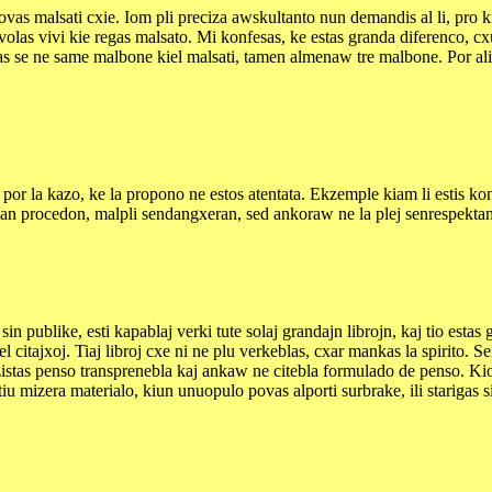
as malsati cxie. Iom pli preciza awskultanto nun demandis al li, pro kio 
mi volas vivi kie regas malsato. Mi konfesas, ke estas granda diferenco,
stas se ne same malbone kiel malsati, tamen almenaw tre malbone. Por aliu
r la kazo, ke la propono ne estos atentata. Ekzemple kiam li estis konsi
lian procedon, malpli sendangxeran, sed ankoraw ne la plej senrespektan. 
in publike, esti kapablaj verki tute solaj grandajn librojn, kaj tio est
 citajxoj. Tiaj libroj cxe ni ne plu verkeblas, cxar mankas la spirito. S
kzistas penso transprenebla kaj ankaw ne citebla formulado de penso. K
tiu mizera materialo, kiun unuopulo povas alporti surbrake, ili starigas s