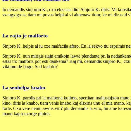
Iu demandis sinjoron K., cxu ekzistas dio. Sinjoro K. diris: Mi konsi
sxangxigxus, tiam mi povas helpi al vi almenaw tiom, ke mi diras al vi
La rajto je malforto
Sinjoro K. helpis al iu cxe malfacila afero. En la sekvo tiu esprimis n
Sinjoro K. nun mirigis siajn amikojn lawte plendante pri la nedankemo
estas tro malforta por esti dankema? Kaj mi, demandis sinjoro K., cxu
viktimo de fiago. Sed kial do?
La senhelpa knabo
Sinjoro K. parolis pri la malbona kutimo, spertitan maljustajxon mute 
kino, diris la knabo, tiam venis knabo kaj elsxiris unu el mia mano, kaj
forte. Cxu vere neniu awdis vin? plu demandis la viro, lin ame karesante
mano kaj senzorge pluiris.