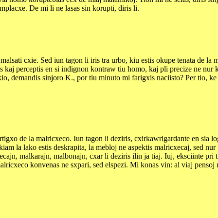
lacxe. De mi li ne lasas sin korupti, diris li.
malsati cxie. Sed iun tagon li iris tra urbo, kiu estis okupe tenata de la 
is kaj perceptis en si indignon kontraw tiu homo, kaj pli precize ne nur 
kio, demandis sinjoro K., por tiu minuto mi farigxis naciisto? Per tio, ke
rtigxo de la malricxeco. Iun tagon li deziris, cxirkawrigardante en sia l
d kiam la lako estis deskrapita, la mebloj ne aspektis malricxecaj, sed nur
jn, malkarajn, malbonajn, cxar li deziris ilin ja tiaj. Iuj, eksciinte pri 
la malricxeco konvenas ne sxpari, sed elspezi. Mi konas vin: al viaj pens