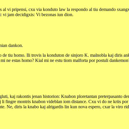
las al vi pripensi, cxu via konduto law la respondo al tiu demando sxan
: vi jam decidigxis: Vi bezonas iun dion.
enian dankon.
 de tiu homo. Ili trovis la konduton de sinjoro K. malnobla kaj diris a
 mi ne estas homo? Kial mi ne estu tiom malforta por postuli dankemon? 
gluti, kaj rakontis jenan historion: Knabon ploretantan preterpasanto d
 li fingre montris knabon videblan iom distance. Cxu vi do ne kriis por h
. Ne, diris la knabo kaj alrigardis lin kun nova espero, cxar la viro ride