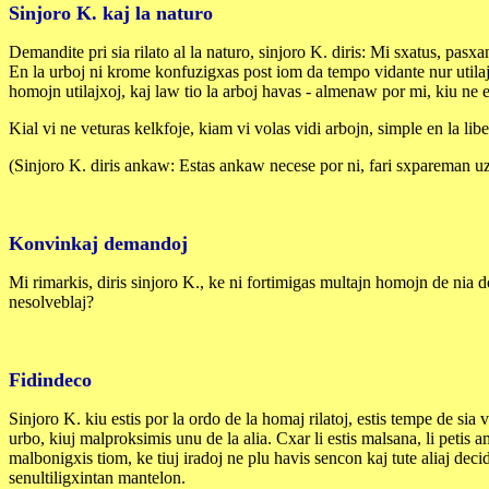
Sinjoro K. kaj la naturo
Demandite pri sia rilato al la naturo, sinjoro K. diris: Mi sxatus, pasxa
En la urboj ni krome konfuzigxas post iom da tempo vidante nur utilaj
homojn utilajxoj, kaj law tio la arboj havas - almenaw por mi, kiu ne es
Kial vi ne veturas kelkfoje, kiam vi volas vidi arbojn, simple en la lib
(Sinjoro K. diris ankaw: Estas ankaw necese por ni, fari sxpareman uzon
Konvinkaj demandoj
Mi rimarkis, diris sinjoro K., ke ni fortimigas multajn homojn de nia do
nesolveblaj?
Fidindeco
Sinjoro K. kiu estis por la ordo de la homaj rilatoj, estis tempe de sia
urbo, kiuj malproksimis unu de la alia. Cxar li estis malsana, li petis
malbonigxis tiom, ke tiuj iradoj ne plu havis sencon kaj tute aliaj deci
senultiligxintan mantelon.