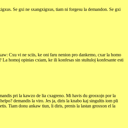
gxigxus. Se gxi ne sxangxigxus, tiam ni forgesu la demandon. Se gxi
nkaw: Cxu vi ne sciis, ke oni faru nenion pro dankemo, cxar la homo
La homoj opinias cxiam, ke ili konfesas sin stultuloj konfesante esti
emandis pri la kawzo de lia cxagreno. Mi havis du grosxojn por la
elpo? demandis la viro. Jes ja, diris la knabo kaj singultis iom pli
tis. Tiam donu ankaw tiun, li diris, prenis la lastan grosxon el la