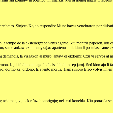
s sin kontraw la potenco, li rimarkis, kiel la homoj antaw li recedis kaj
a vertebraro. Sinjoro Kojno respondis: Mi ne havas vertebraron por disbat
 la tempo de la eksterlegxeco venis agento, kiu montris paperon, kiu estis
on; same ankaw cxiu mangxajxo apartenu al li, kiun li postulas; same cxi
aj demandis, la vizagxon al muro, antaw ol ekdormi: Cxu vi servos al m
on, kaj kiel dum tiu tago li obeis al li dum sep jaroj. Sed kion ajn li fari
xo, dormo kaj ordono, la agento mortis. Tiam sinjoro Erpo volvis lin en la
on; nek mangxi; nek rifuzi honorigojn; nek esti konebla. Kiu portas la scio