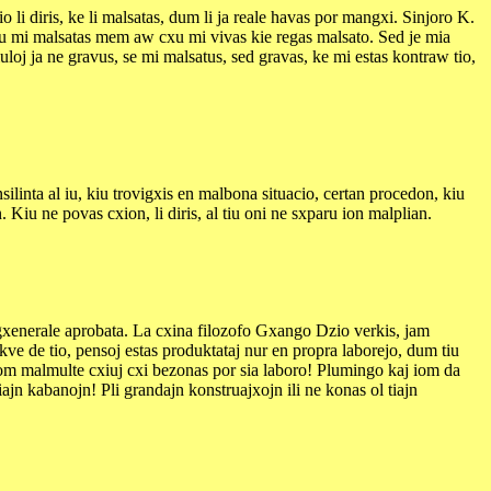
li diris, ke li malsatas, dum li ja reale havas por mangxi. Sinjoro K.
 cxu mi malsatas mem aw cxu mi vivas kie regas malsato. Sed je mia
loj ja ne gravus, se mi malsatus, sed gravas, ke mi estas kontraw tio,
linta al iu, kiu trovigxis en malbona situacio, certan procedon, kiu
Kiu ne povas cxion, li diris, al tiu oni ne sxparu ion malplian.
as gxenerale aprobata. La cxina filozofo Gxango Dzio verkis, jam
ekve de tio, pensoj estas produktataj nur en propra laborejo, dum tiu
iom malmulte cxiuj cxi bezonas por sia laboro! Plumingo kaj iom da
iajn kabanojn! Pli grandajn konstruajxojn ili ne konas ol tiajn