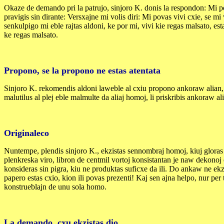
Okaze de demando pri la patrujo, sinjoro K. donis la respondon: Mi pov
pravigis sin dirante: Versxajne mi volis diri: Mi povas vivi cxie, se 
senkulpigo mi eble rajtas aldoni, ke por mi, vivi kie regas malsato, e
ke regas malsato.
Propono, se la propono ne estas atentata
Sinjoro K. rekomendis aldoni laweble al cxiu propono ankoraw alian, po
malutilus al plej eble malmulte da aliaj homoj, li priskribis ankoraw a
Originaleco
Nuntempe, plendis sinjoro K., ekzistas sennombraj homoj, kiuj gloras s
plenkreska viro, libron de centmil vortoj konsistantan je naw dekonoj el
konsideras sin pigra, kiu ne produktas suficxe da ili. Do ankaw ne e
papero estas cxio, kion ili povas prezenti! Kaj sen ajna helpo, nur per 
konstrueblajn de unu sola homo.
La demando, cxu ekzistas dio