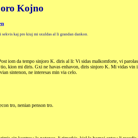
njoro Kojno
en
 sekvis kaj pro kiuj mi sxuldas al li grandan dankon.
o. Post iom da tempo sinjoro K. diris al li: Vi sidas malkomforte, vi par
 tio, kion mi diris. Gxi ne havas enhavon, diris sinjoro K. Mi vidas vin ir
vian sintenon, ne interesas min via celo.
econ tro, nenian penson tro.