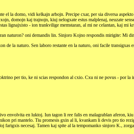
nte el la domo, vidi kelkajn arbojn. Precipe cxar, per sia diversa aspekto
xojn, domojn kaj trajnojn, kiuj nelogxate estus malplenaj, neuzate sense
tas lignajxisto - ion trankvilige memstaran, al mi ne celantan, kaj mi kr
eran naturon? oni demandis lin. Sinjoro Kojno respondis mirigite: Mi diri
 de la naturo. Sen laboro restante en la naturo, oni facile transigxas en
ktrino per tio, ke ni scias respondon al cxio. Cxu ni ne povus - por la i
 vivo envolvita en luktoj. Iun tagon li ree falis en malagrablan aferon, k
 amikon pri mantelo. Tiu promesis gxin al li, kvankam li devis pro tio r
doj farigxis necesaj. Tamen kaj spite al la tempomanko sinjoro K., zorga 