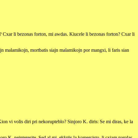
Cxar li bezonas forton, mi awdas. Kiucele li bezonas forton? Cxar li
iajn malamikojn, mortbatis siajn malamikojn por mangxi, li faris sian
 vi volis diri pri nekorupteblo? Sinjoro K. diris: Se mi diras, ke la
o K. neinteresite. Sed al mi, ekkriis la komercisto, li cxiam parolas