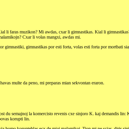
li faras muzikon? Mi awdas, cxar li gimnastikas. Kial li gimnastikas? 
i malamikojn? Cxar li volas mangxi, awdas mi.
r gimnastiki, gimnastikas por esti forta, volas esti forta por mortbati s
Mi havas multe da peno, mi preparas mian sekvontan eraron.
du semajnoj la komercisto revenis cxe sinjoro K. kaj demandis lin: Kion
povas korupti lin.
a homo korupteblas ecx de miaj malamikoj. Tion mi ne scias, diris sinjor