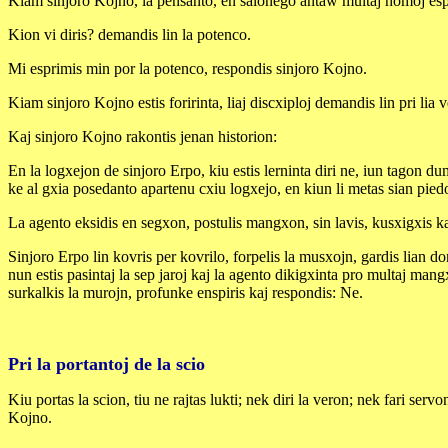
Kiam sinjoro Kojno, la pensanto, en salonego antaw multaj homoj esprimi
Kion vi diris? demandis lin la potenco.
Mi esprimis min por la potenco, respondis sinjoro Kojno.
Kiam sinjoro Kojno estis foririnta, liaj discxiploj demandis lin pri li
Kaj sinjoro Kojno rakontis jenan historion:
En la logxejon de sinjoro Erpo, kiu estis lerninta diri ne, iun tagon dum
ke al gxia posedanto apartenu cxiu logxejo, en kiun li metas sian pied
La agento eksidis en segxon, postulis mangxon, sin lavis, kusxigxis k
Sinjoro Erpo lin kovris per kovrilo, forpelis la musxojn, gardis lian dorm
nun estis pasintaj la sep jaroj kaj la agento dikigxinta pro multaj mang
surkalkis la murojn, profunke enspiris kaj respondis: Ne.
Pri la portantoj de la scio
Kiu portas la scion, tiu ne rajtas lukti; nek diri la veron; nek fari serv
Kojno.