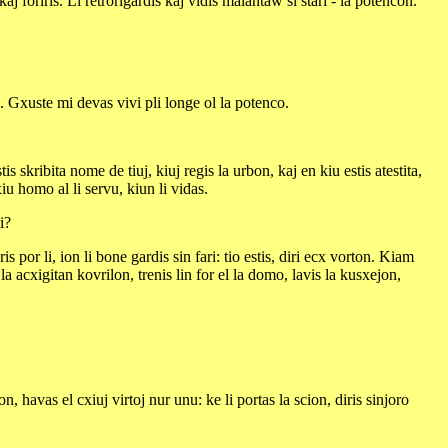
 foriris. Li retrorigardis kaj vidis malantaw si stari - la potencon.
i. Gxuste mi devas vivi pli longe ol la potenco.
 skribita nome de tiuj, kiuj regis la urbon, kaj en kiu estis atestita,
u homo al li servu, kiun li vidas.
i?
s por li, ion li bone gardis sin fari: tio estis, diri ecx vorton. Kiam
 acxigitan kovrilon, trenis lin for el la domo, lavis la kusxejon,
n, havas el cxiuj virtoj nur unu: ke li portas la scion, diris sinjoro